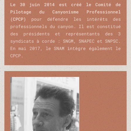
Le 30 juin 2014 est créé le Comité de
Pilotage du Canyonisme Professionnel
(CPCP)
pour défendre les intérêts des
professionnels du canyon. Il est constitué
des présidents et représentants des 3
syndicats à corde : SNGM, SNAPEC et SNPSC.
En mai 2017, le SNAM intègre également le
CPCP.