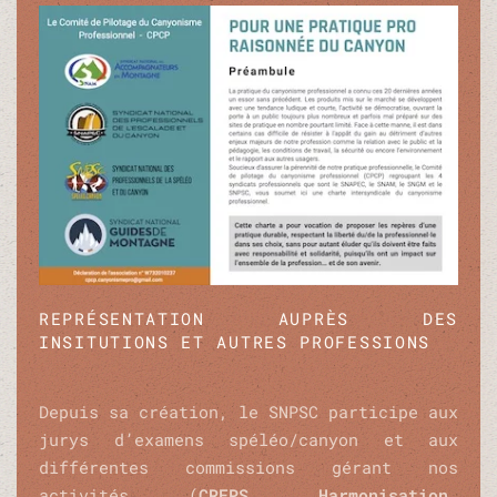
REPRÉSENTATION AUPRÈS DES
INSITUTIONS ET AUTRES PROFESSIONS
Depuis sa création, le SNPSC participe aux
jurys d’examens spéléo/canyon et aux
différentes commissions gérant nos
activités (
CREPS, Harmonisation,