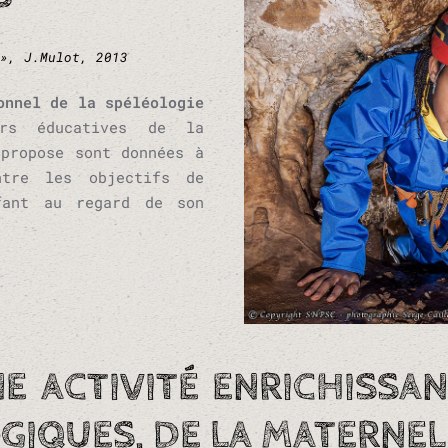
», J.Mulot, 2013
onnel de la spéléologie
rs éducatives de la
 propose sont données à
ntre les objectifs de
fant au regard de son
NE ACTIVITÉ ENRICHISSA
IQUES, DE LA MATERNELL