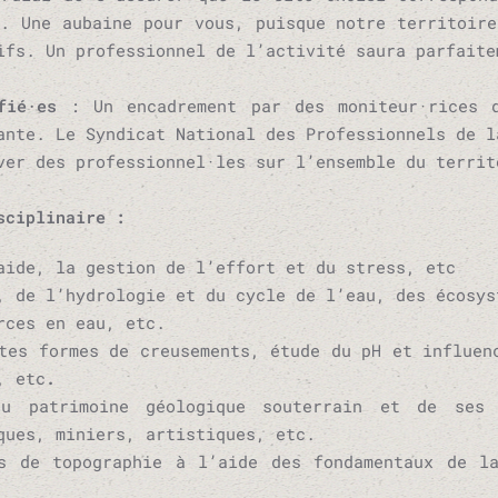
é. Une aubaine pour vous, puisque notre territoir
ifs. Un professionnel de l’activité saura parfaite
fié·es
: Un encadrement par des moniteur·rices d
ante. Le Syndicat National des Professionnels de l
ver des professionnel·les sur l’ensemble du territ
sciplinaire :
aide, la gestion de l’effort et du stress, etc
, de l’hydrologie et du cycle de l’eau, des écosys
rces en eau, etc.
es formes de creusements, étude du pH et influen
, etc
.
du patrimoine géologique souterrain et de ses v
ques, miniers, artistiques, etc.
s de topographie à l’aide des fondamentaux de l