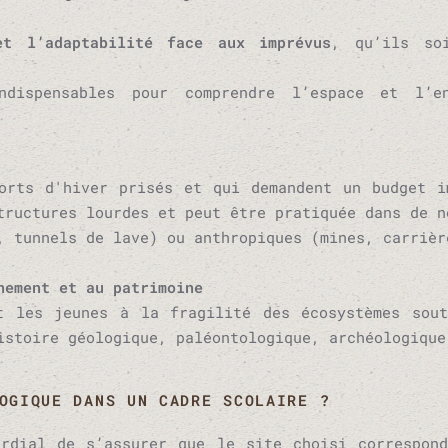
t l’adaptabilité face aux imprévus
, qu’ils soi
ndispensables pour comprendre l’espace et l’e
orts d'hiver prisés et qui demandent un budget i
tructures lourdes et peut être pratiquée dans de n
, tunnels de lave) ou anthropiques (mines, carrièr
nement et au patrimoine
nt les jeunes à la fragilité des écosystèmes sou
istoire géologique, paléontologique, archéologique
OGIQUE DANS UN CADRE SCOLAIRE ?
rdial de s’assurer que le site choisi correspond