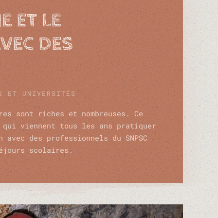
E ET LE
VEC DES
S ET UNIVERSITÉS
res sont riches et nombreuses. Ce
 qui viennent tous les ans pratiquer
n avec des professionnels du SNPSC
éjours scolaires.